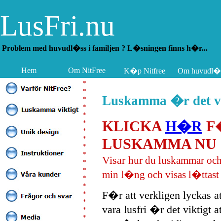
LusFri.nu
Problem med huvudl�ss i familjen ? L�sningen finns h�r...
Hem
Om NitFree
K�p Nitfree
Om huvudl�
*
*
Luskamma �r det vi
*
*
*
KLICKA
H�R
F�
*
*
*
LUSKAMMA NU
*
*
Visar
hur du luskammar och 
*
*
min l�ng och visas l�ttast
*
*
F�r att verkligen lyckas a
*
*
vara lusfri �r det viktig
*
*