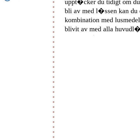
uppt�cker du tidigt om du
*
*
bli av med l�ssen kan du
*
*
kombination med lusmedel.
*
*
blivit av med alla huvudl�
*
kamma h�ret regelbundet 
*
*
*
L�kemedelsverket, Apoteke
*
*
Skolh�lsov�rden framh�lle
*
*
med huvudl�ss.
*
*
Att kamning kan vara 4 g
*
*
receptfria lusmedel visar 
*
*
Journal
.
I Danmark har man
*
vanligaste kemiska lusme
*
*
som utrett problemet ans
*
*
som den viktigaste metod
*
*
att kamning �r s�ker, bil
*