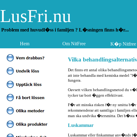
LusFri.nu
Problem med huvudl�ss i familjen ? L�sningen finns h�r...
Hem
Om NitFree
K�p Nitfree
*
*
Vilka behandlingsalternativ
*
*
Det finns ett antal olika behandlingsmet
*
att inte behandla med kemiska medel "f�r 
*
fungera.
*
*
Oavsett vilken behandlingsmetod du v�lj
*
tycker tar bort �ggen effektivast.
*
*
F�r att minska risken f�r ny smitta b�r
*
*
rekommenderar att samtliga i familjen el
*
man ska undvika �tersmitta. Det b�sta �r
*
Luskammar
*
*
*
Luskammar eller finkammar anv�nds f�r 