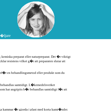
�ljare
*
*
*
*
emiska preparat eller naturpreparat. Det �r viktigt
*
ar resistens vilket g�r att preparaten slutar att
*
*
*
�rf�r en behandlingsmetod eller produkt som du
*
*
*
a behandlas samtidigt. L�kemedelsverket
*
*
 som har angripits b�r behandlas samtidigt f�r att
*
*
*
*
*
a kammar �r gjorda i plast med korta kamt�nder.