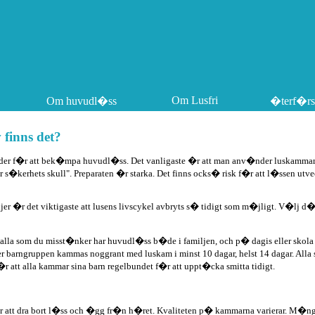
Om Lusfri
Om huvudl�ss
�terf�rs
 finns det?
oder f�r att bek�mpa huvudl�ss. Det vanligaste �r att man anv�nder luskammar, k
s�kerhets skull". Preparaten �r starka. Det finns ocks� risk f�r att l�ssen utveckl
er �r det viktigaste att lusens livscykel avbryts s� tidigt som m�jligt. V�lj d
 alla som du misst�nker har huvudl�ss b�de i familjen, och p� dagis eller skol
ler barngruppen kammas noggrant med luskam i minst 10 dagar, helst 14 dagar. Alla
 att alla kammar sina barn regelbundet f�r att uppt�cka smitta tidigt.
att dra bort l�ss och �gg fr�n h�ret. Kvaliteten p� kammarna varierar. M�ng