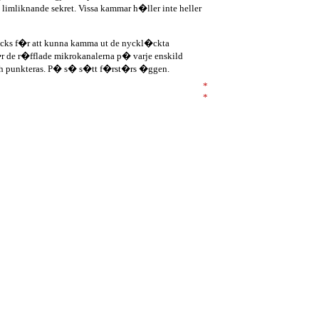
*
imliknande sekret. Vissa kammar h�ller inte heller
*
*
*
�cks f�r att kunna kamma ut de nyckl�ckta
*
r de r�fflade mikrokanalerna p� varje enskild
*
ch punkteras. P� s� s�tt f�rst�rs �ggen.
*
*
*
emiska preparat eller naturpreparat om kammarna
la nervsystem och d�dar l�ssen. Inget av medlen
a �t de �gg som nu f�tt tid att kl�ckas och bli
�kemedel. Det �r viktigt att f�lja
tiden de f�r verka. Missar man att f�lja
(resistenta) mot lusmedel.
aka allergiska reaktioner hos k�nsliga personer.
ner. Vissa kan g�ra det sv�rare f�r �ggen och l�ssen
 kv�vs. Det finns ocks� ett antal huskurer som