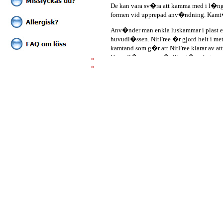
*
De kan vara sv�ra att kamma med i l�ngt
*
formen vid upprepad anv�ndning. Kamt�
*
*
Anv�nder man enkla luskammar i plast e
*
huvudl�ssen. NitFree �r gjord helt i me
*
kamtand som g�r att NitFree klarar av
*
Huvudl�ssen som �r lite st�rre fastnar
*
*
Det �r viktigt att vara noggrann n�r m
t�l det.
Kemiska preparat
De kemiska preparaten inneh�ller permet
d�dar alla �gg. Det �r d�rf�r man �r t
huvudl�ss. De kemiska preparaten s�ljs 
behandlingsinstruktionerna noga efterso
instruktionerna s� att behandlingen miss
Det �r d�rf�r viktigt att inte behandla 
Naturpreparat och huskurer
Naturpreparaten �r oftast baserade p� olj
att f� f�ste p� h�rstr�na. Andra funger
anv�nds f�r att d�da l�ssen eller g�ra