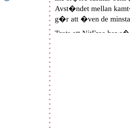
*
Avst�ndet mellan kamt
*
*
*
g�r att �ven de minst
*
*
*
Trots att NitFree har 
*
*
inte h�ret eller h�rbot
*
*
kam eller borste f�r att
*
*
man anv�nder NitFree.
*
*
*
*
Unika mikrokan
*
*
*
P� kamt�nderna finn
*
*
*
mikrokanaler. De r�
*
*
igenom det limliknan
*
*
*