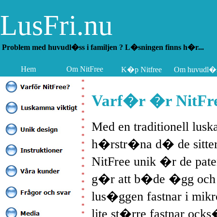
LusFri.nu
Problem med huvudl�ss i familjen ? L�sningen finns h�r...
Hem
Om NitFree
K�p Nitfree
Om huvudl�
*
*
Varf�r �r NitFre
*
*
*
*
Med en traditionell lus
*
*
h�rstr�na d� de sitter 
*
*
NitFree unik �r de pa
*
*
*
g�r att b�de �gg och 
*
*
lus�ggen fastnar i mik
*
*
lite st�rre fastnar ock
*